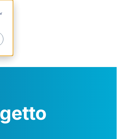
or
ogetto